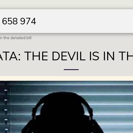
5 658 974
HOME
AREAS
ALL I
n the detailed bill
A: THE DEVIL IS IN T