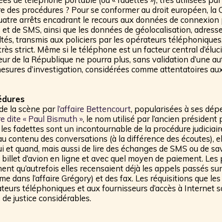
re des procédures ? Pour se conformer au droit européen, la 
, quatre arrêts encadrant le recours aux données de connexion
 et de SMS, ainsi que les données de géolocalisation, adresses
ltés, transmis aux policiers par les opérateurs téléphoniques
 très strict. Même si le téléphone est un facteur central d’éluc
ureur de la République ne pourra plus, sans validation d’une a
esures d’investigation, considérées comme attentatoires aux
édures
 de la scène par
l’affaire Bettencourt
, popularisées à ses dép
ire dite « Paul Bismuth »
, le nom utilisé par l’ancien présiden
les fadettes sont un incontournable de la procédure judiciaire
u contenu des conversations (à la différence des écoutes), e
ui et quand, mais aussi de lire des échanges de SMS ou de sa
billet d’avion en ligne et avec quel moyen de paiement. Les p
ent qu’autrefois elles recensaient déjà les appels passés sur
e dans l’affaire Grégory) et des fax. Les réquisitions que le
teurs téléphoniques et aux fournisseurs d’accès à Internet s
 de justice considérables.