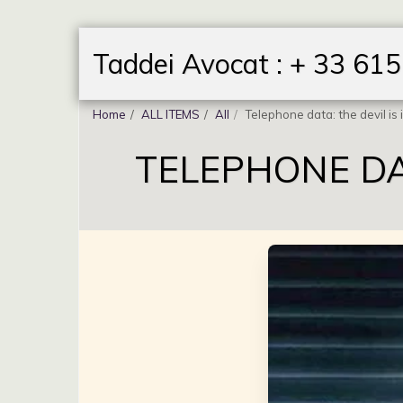
Taddei Avocat : + 33 61
Home
ALL ITEMS
All
Telephone data: the devil is i
TELEPHONE DAT