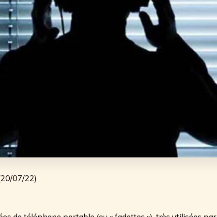
 (20/07/22)
ées de téléphone portable (ou « fadettes »), très utilisées par l