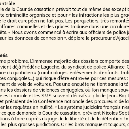
ontrôle
le de la Cour de cassation prévoit tout de même des exceptio
te criminalité organisée et pour « les infractions les plus grav
e le droit européen ne fait pas. Les parquetiers, très remont
affaires criminelles et des grâces traduise dans une circulair
êts. « Nous avons commencé à écrire aux officiers de police ju
d sur les données de connexion », déplore le procureur d’Ajacci
més
rme problème. L’immense majorité des dossiers comporte des 
vient déjà Frédéric Lagache, du syndicat de police Alliance. C’
nce du quotidien » (cambriolages, enlèvements d’enfants, trafi
es conjugales…) qui risque d’être entravée par ces mesures :
nt de vols de voitures. Pas une enquête ne tient sans la té
ans les dossiers de violences conjugales, où l’on manque sou
e est cruciale et les SMS souvent décisifs », plaide Jean-Bapt
et président de la Conférence nationale des procureurs de la
ler les requêtes en nullité. « Le système judiciaire français n’
r ce que demande la Cour de cassation, prévient Nicolas Sept
ions à faire auprès du juge de la liberté et de la détention ! »
es plus grosses juridictions. Or les bras manquent toujours, 